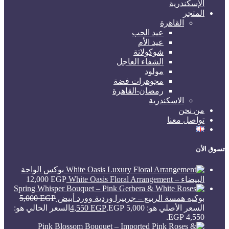
الإسكندرية
المتجر
القاهرة
عيد الحب
عيد الأم
شوكولاتة
الشفاء العاجل
مولود
مجوهرات فضة
رمضان-القاهرة
الاسكندرية
من نحن
تواصل معنا
تسوق الأن
بوكس الواحة
البيضاء – White Oasis Floral Arrangement
EGP
12,000
بوكيه همسة الربيع – جربيرا وردية وورد أبيض
EGP
5,000
السعر الأصلي هو: 5,000 EGP.
EGP
4,550
السعر الحالي هو:
4,550 EGP.