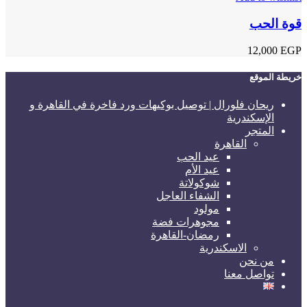
قوة الحب
12,000
EGP
خريطة الموقع
ريحان فلورال | توصيل بوكيهات ورد فاخرة في القاهرة و
الإسكندرية
المتجر
القاهرة
عيد الحب
عيد الأم
شوكولاتة
الشفاء العاجل
مولود
مجوهرات فضة
رمضان-القاهرة
الاسكندرية
من نحن
تواصل معنا