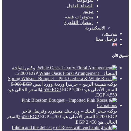
شوكولاتة
الشفاء العاجل
مولود
مجوهرات فضة
رمضان-القاهرة
الاسكندرية
من نحن
تواصل معنا
تسوق الأن
بوكس الواحة
البيضاء – White Oasis Floral Arrangement
EGP
12,000
بوكيه همسة الربيع – جربيرا وردية وورد أبيض
EGP
5,000
السعر الأصلي هو: 5,000 EGP.
EGP
4,550
السعر الحالي هو:
4,550 EGP.
بوكيه سحر البينك – ورد بينك مستورد وقرنفل فاخر
EGP
2,700
السعر الأصلي هو: 2,700 EGP.
EGP
2,450
السعر
الحالي هو: 2,450 EGP.