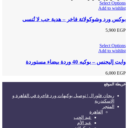
Select Options
Add to wishlist
بوكس ورد وشوكولاتة فاخر – هدية حب لا تُنسى
5,900
EGP
Select Options
Add to wishlist
وايت إليجنس – بوكيه 40 وردة بيضاء مستوردة
6,000
EGP
خريطة الموقع
ريحان فلورال | توصيل بوكيهات ورد فاخرة في القاهرة و
الإسكندرية
المتجر
القاهرة
عيد الحب
عيد الأم