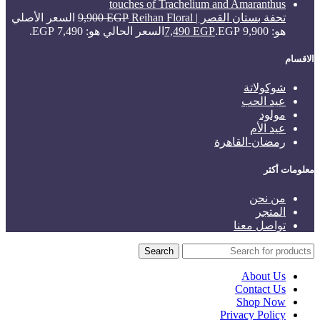
تحفة بستان القصر | Reihan Floral
EGP
9,900
السعر الأصلي
هو: 9,900 EGP.
EGP
7,490
السعر الحالي هو: 7,490 EGP.
الاقسام
شوكولاتة
عيد الحب
مولود
عيد الأم
رمضان-القاهرة
معلومات أكثر
من نحن
المتجر
تواصل معنا
Search
About Us
Contact Us
Shop Now
Privacy Policy