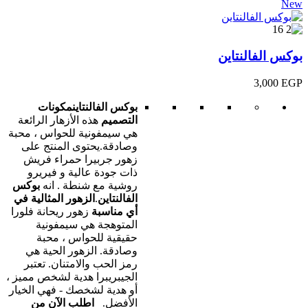
New
بوكس الفالنتاين
3,000
EGP
بوكس الفالنتاين
مكونات
التصميم
هذه الأزهار الرائعة
هي سيمفونية للحواس ، محبة
وصادقة.يحتوى المنتج على
زهور جربيرا حمراء فريش
ذات جودة عالية و فيريرو
روشية مع شنطة . انه
بوكس
الفالنتاين
.
الزهور المثالية في
أي مناسبة
زهور ريحانة فلورا
المتوهجة هي سيمفونية
حقيقية للحواس ، محبة
وصادقة. الزهور الحية هي
رمز الحب والامتنان. تعتبر
الجيبريبرا هدية لشخص مميز ،
أو هدية لشخصك - فهي الخيار
الأفضل.
اطلب الآن من