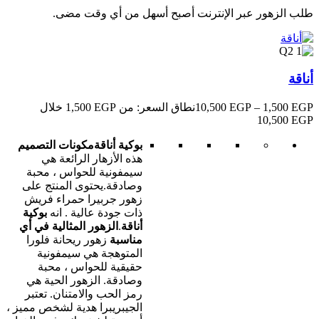
طلب الزهور عبر الإنترنت أصبح أسهل من أي وقت مضى.
أناقة
EGP
1,500
–
EGP
10,500
نطاق السعر: من ⁦1,500 EGP⁩ خلال
بوكية أناقة
مكونات التصميم
هذه الأزهار الرائعة هي
سيمفونية للحواس ، محبة
وصادقة.يحتوى المنتج على
زهور جربيرا حمراء فريش
ذات جودة عالية . انه
بوكية
أناقة
.
الزهور المثالية في أي
مناسبة
زهور ريحانة فلورا
المتوهجة هي سيمفونية
حقيقية للحواس ، محبة
وصادقة. الزهور الحية هي
رمز الحب والامتنان. تعتبر
الجيبريبرا هدية لشخص مميز ،