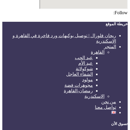
Follow:
خريطة الموقع
ريحان فلورال | توصيل بوكيهات ورد فاخرة في القاهرة و
الإسكندرية
المتجر
القاهرة
عيد الحب
عيد الأم
شوكولاتة
الشفاء العاجل
مولود
مجوهرات فضة
رمضان-القاهرة
الاسكندرية
من نحن
تواصل معنا
تسوق الأن