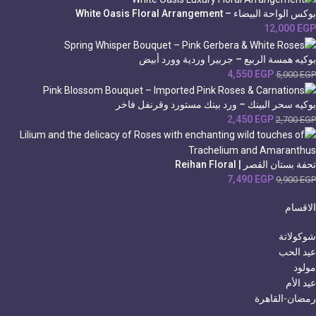
بوكس الواحة البيضاء – White Oasis Floral Arrangement
12,000
EGP
بوكيه همسة الربيع – جربيرا وردية وورد أبيض
4,550
EGP
5,000
EGP
بوكيه سحر البينك – ورد بينك مستورد وقرنفل فاخر
2,450
EGP
2,700
EGP
تحفة بستان القصر | Reihan Floral
7,490
EGP
9,900
EGP
الاقسام
شوكولاتة
عيد الحب
مولود
عيد الأم
رمضان-القاهرة