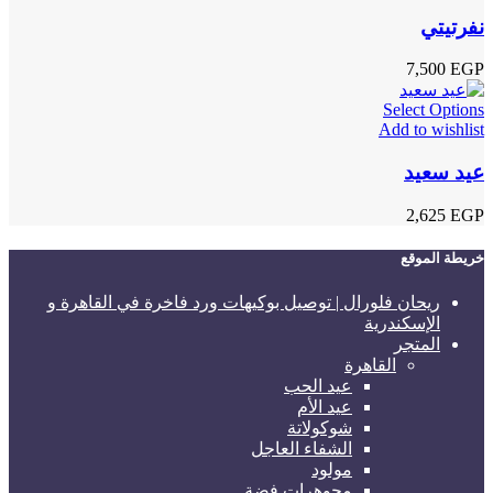
نفرتيتي
7,500
EGP
Select Options
Add to wishlist
عيد سعيد
2,625
EGP
خريطة الموقع
ريحان فلورال | توصيل بوكيهات ورد فاخرة في القاهرة و
الإسكندرية
المتجر
القاهرة
عيد الحب
عيد الأم
شوكولاتة
الشفاء العاجل
مولود
مجوهرات فضة