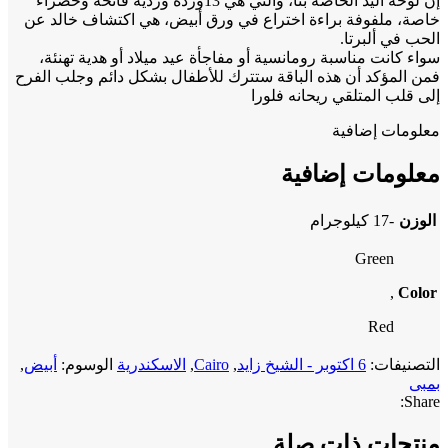
إن لوحة اليد الخاصة بنا، والتي هي 13وردة وردية فاتحة وخضراء
خاصة، ملفوفة براءة اختراع في ورق أبيض، هي اكتشاف خالد عن
الحب في ألبرتا.
سواء كانت مناسبة رومانسية أو مفاجأة عيد ميلاد أو هدية تهنئة،
فمن المؤكد أن هذه الباقة ستترك للأطفال بشكل دائم وجلب الفرح
إلى قلب المتلقي ريحانه فلورا
معلومات إضافية
معلومات إضافية
الوزن
-17 كيلوجرام
Green
,
Color
Red
التصنيفات:
6 اكتوبر - الشيخ زايد
,
Cairo
,
الاسكندرية
الوسوم:
أبيض
,
بمبى
Share:
منتجات ذات صلة