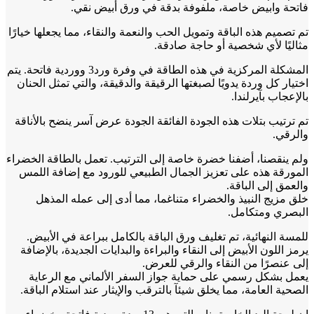
فاتحة وابيض خاصة، ملفوفة بدقة في ورق أبيض نقي.
تم تصميم هذه الباقة وتمويل الحب والنعمة والنقاء، مما يجعلها خيارًا
مثاليًا لأي شخصية أو حاجة صادقة.
المشكلة المركزية في هذه الطاقة في وفرة ورد3 ووردية فاتحة. يتم
اختيار كل وردة يدويًا لصبغتها الرقيقة والدقيقة، والتي تمثل الحنان
بالإعجاب بآيرلندا.
تم ترتيب بتلات هذه الجودة الفائقة الجودة عرض آسر ينضح بالأناقة
والرقي.
ولم ينقصنا، أضفنا خضرة خاصة إلى الترتيب. تعمل بالطاقة الخضراء
المورقة هذه على تعزيز الجمال الطبيعي للورود مع إضافة اللمس
والعمق إلى الباقة.
خلق مزيج النبيذ والخضراء متناغما، مما أدى إلى عمله المذهل
البصري ومتكامل.
للمسة النهائية، تم تغليف ورق الباقة بالكامل ببراعة في الأبيض.
يرمز اللون الأبيض إلى النقاء والبراءة والبدايات الجديدة، بالإضافة
إلى عنصرًا من النقاء والرقي للعرض.
يعمل بشكل رسمي على حماية جواز السفر الألماني مع الرعاية
الصحية العامة، مما يخلق شيئآ بالترقب والإيثار عند استلام الباقة.