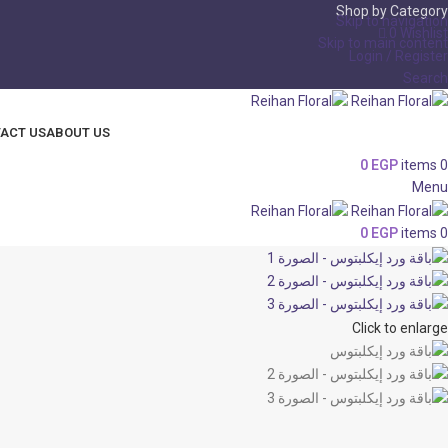
Shop by Category
Skip to navigation
0
Wishlist
Skip to main content
Login / Register
Search
ACT US
ABOUT US
0
EGP
items
0
Menu
0
EGP
items
0
Click to enlarge