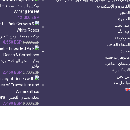
بو
القاهرة و الإسكندرية
Arrangement
المتجر
12,000
EGP
القاهرة
عيد الحب
عيد الأم
بوكيه همسة الربيع – جرب
شوكولاتة
4,550
EGP
5,000
EGP
الشفاء العاجل
مولود
مجوهرات فضة
بوكيه سحر البينك – ورد
رمضان-القاهرة
فاخر
الاسكندرية
2,450
EGP
2,700
EGP
من نحن
تواصل معنا
تحفة بستان القصر | Reihan Floral
7,490
EGP
9,900
EGP