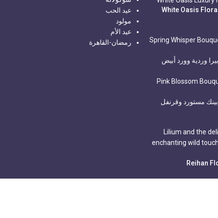
كس الواحة البيضاء – White Oasis Floral
عيد الحب
مولود
عيد الأم
رمضان-القاهرة
يرا وردية وورد أبيض
 بينك مستورد وقرنفل