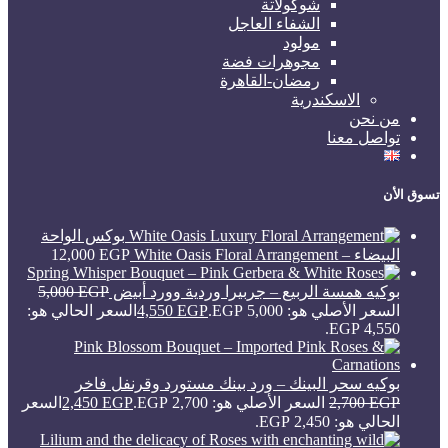
شوكولاتة
الشفاء العاجل
مولود
مجوهرات فضة
رمضان-القاهرة
الاسكندرية
من نحن
تواصل معنا
تسوق الأن
بوكس الواحة
البيضاء – White Oasis Floral Arrangement
EGP
12,000
بوكيه همسة الربيع – جربيرا وردية وورد أبيض
EGP
5,000
السعر الأصلي هو: 5,000 EGP.
EGP
4,550
السعر الحالي هو:
4,550 EGP.
بوكيه سحر البينك – ورد بينك مستورد وقرنفل فاخر
EGP
2,700
السعر الأصلي هو: 2,700 EGP.
EGP
2,450
السعر
الحالي هو: 2,450 EGP.