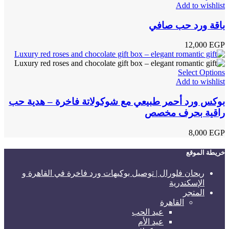
Add to wishlist
باقة ورد حب صافي
12,000
EGP
Select Options
Add to wishlist
بوكس ورد أحمر طبيعي مع شوكولاتة فاخرة – هدية حب
راقية بحرف مخصص
8,000
EGP
خريطة الموقع
ريحان فلورال | توصيل بوكيهات ورد فاخرة في القاهرة و
الإسكندرية
المتجر
القاهرة
عيد الحب
عيد الأم