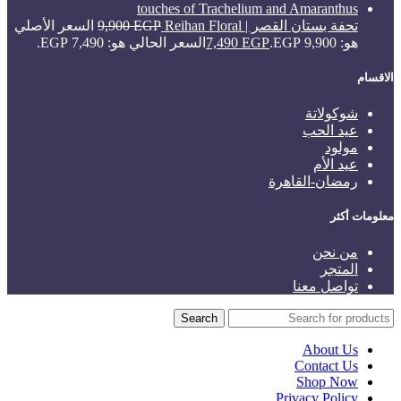
تحفة بستان القصر | Reihan Floral
EGP
9,900
السعر الأصلي
هو: 9,900 EGP.
EGP
7,490
السعر الحالي هو: 7,490 EGP.
الاقسام
شوكولاتة
عيد الحب
مولود
عيد الأم
رمضان-القاهرة
معلومات أكثر
من نحن
المتجر
تواصل معنا
Search
About Us
Contact Us
Shop Now
Privacy Policy