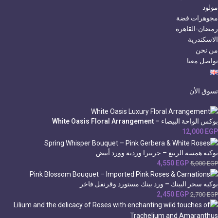
مولود
مجوهرات فضة
رمضان-القاهرة
الاسكندرية
من نحن
تواصل معنا
تسوق الأن
بوكس الواحة البيضاء – White Oasis Floral Arrangement
12,000
EGP
بوكيه همسة الربيع – جربيرا وردية وورد أبيض
4,550
EGP
5,000
EGP
بوكيه سحر البينك – ورد بينك مستورد وقرنفل فاخر
2,450
EGP
2,700
EGP