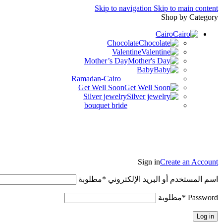
Skip to navigation
Skip to main content
Shop by Category
Cairo
Chocolate
Valentine
Mother’s Day
Baby
Ramadan-Cairo
Get Well Soon
Silver jewelry
bouquet bride
Sign in
Create an Account
اسم المستخدم أو البريد الإلكتروني
*
مطلوبة
Password
*
مطلوبة
Log in