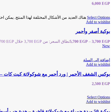
6,000
EGP
Select Options
هناك العديد من الأشكال المختلفة لهذا المنتج. يمكن اخ
Add to wishlist
بوكية أصفر وأحمر
EGP
3,700
–
EGP
5,700
نطاق السعر: من ⁦3,700 EGP⁩ خلال ⁦5,700 EGP⁩
New
إضافة إلى السلة
Add to wishlist
بوكس الشغف الأحمر | ورد أحمر مع شوكولاتة كيت كات – Reihan Floral
2,500
EGP
Select Options
Add to wishlist
بوكية 50 وردة حمراء مع شوكولاتة فاخرة – هدية حب أسطورية