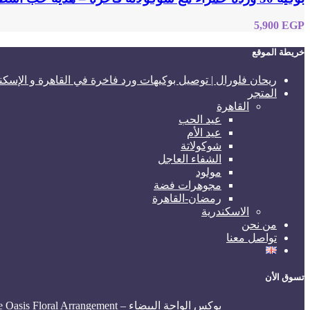
5,900
EGP
خريطة الموقع
ريحان فلورال | توصيل بوكيهات ورد فاخرة في القاهرة و الإسكن
المتجر
القاهرة
عيد الحب
عيد الأم
شوكولاتة
الشفاء العاجل
مولود
مجوهرات فضة
رمضان-القاهرة
الاسكندرية
من نحن
تواصل معنا
تسوق الأن
بوكس الواحة البيضاء – White Oasis Floral Arrangement