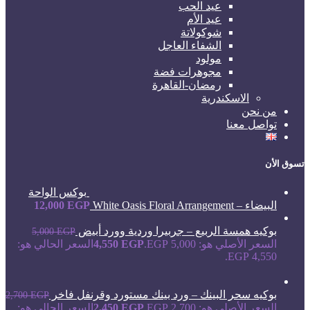
عيد الحب
عيد الأم
شوكولاتة
الشفاء العاجل
مولود
مجوهرات فضة
رمضان-القاهرة
الاسكندرية
من نحن
تواصل معنا
تسوق الأن
بوكس الواحة
البيضاء – White Oasis Floral Arrangement
EGP
12,000
بوكيه همسة الربيع – جربيرا وردية وورد أبيض
5,000
EGP
السعر الأصلي هو: 5,000 EGP.
EGP
4,550
السعر الحالي هو:
4,550 EGP.
بوكيه سحر البينك – ورد بينك مستورد وقرنفل فاخر
2,700
EGP
السعر الأصلي هو: 2,700 EGP.
EGP
2,450
السعر الحالي هو: