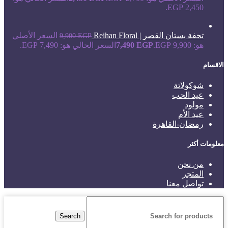
2,450 EGP.
تحفة بستان القصر | Reihan Floral
السعر الأصلي
9,900
EGP
هو: 9,900 EGP.
EGP
7,490
السعر الحالي هو: 7,490 EGP.
الاقسام
شوكولاتة
عيد الحب
مولود
عيد الأم
رمضان-القاهرة
معلومات أكثر
من نحن
المتجر
تواصل معنا
Search