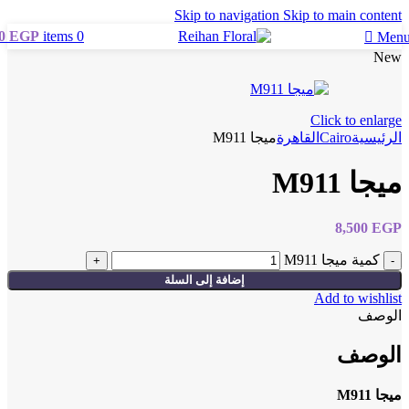
Skip to navigation
Skip to main content
0
EGP
items
0
Men
New
Click to enlarge
Cairo
الرئيسية
القاهرة
ميجا M911
ميجا M911
8,500
EGP
كمية ميجا M911
إضافة إلى السلة
Add to wishlist
الوصف
الوصف
ميجا M911