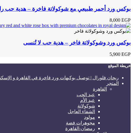
بوكس ورد أحمر طبيعي مع شوكولاتة فاخرة – هدية حب 
8,000
EGP
بوكس ورد وشوكولاتة فاخر – هدية حب لا تُنسى
5,900
EGP
خريطة الموقع
ريحان فلورال | توصيل بوكيهات ورد فاخرة في القاهرة و الإسكن
المتجر
القاهرة
عيد الحب
عيد الأم
شوكولاتة
الشفاء العاجل
مولود
مجوهرات فضة
رمضان-القاهرة