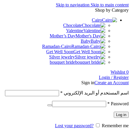
Skip to navigation
Skip to main content
Shop by Category
Cairo
Chocolate
Valentine
Mother’s Day
Baby
Ramadan-Cairo
Get Well Soon
Silver jewelry
bouquet bride
Wishlist
0
Login / Register
Sign in
Create an Account
اسم المستخدم أو البريد الإلكتروني
*
*
Password
Log in
Lost your password?
Remember me