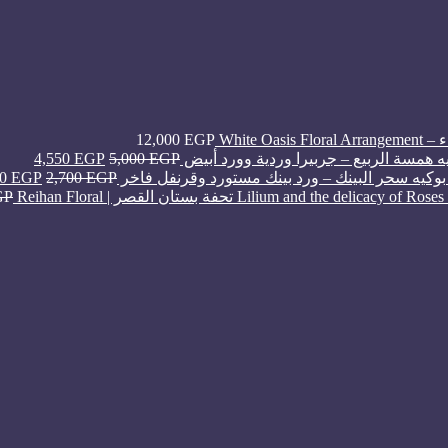
White Oa
EGP
12,000
ه همسة الربيع – جربيرا وردية وورد أبيض
EGP
5,000
EGP
4,550
بوكيه سحر البينك – ورد بينك مستورد وقرنفل فاخر
EGP
2,700
EGP
50
تحفة بستان القصر | Reihan Floral
GP