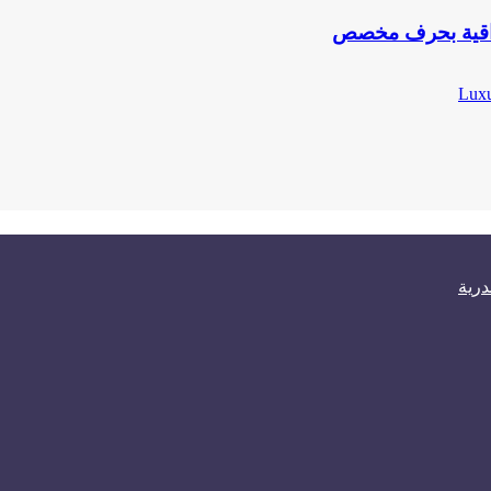
راقية بحرف مخصص
درية