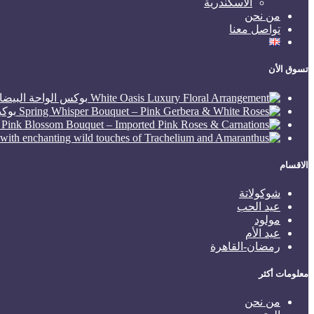
الاسكندرية
من نحن
تواصل معنا
تسوق الأن
بوكس الواحة البيضاء – sis Floral Arrangement
بوكي
الاقسام
شوكولاتة
عيد الحب
مولود
عيد الأم
رمضان-القاهرة
معلومات أكثر
من نحن