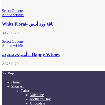
Select Options
Add to wishlist
White Floral- باقة ورد أبيض
3,125
EGP
Select Options
Add to wishlist
أمنيات سعيدة – Happy Wishes
2,875
EGP
Site Map
Home
Shop All
Cairo
Valentine
Mother’s Day
Chocolate