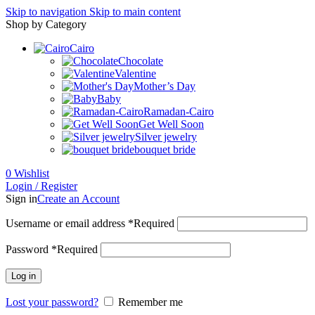
Skip to navigation
Skip to main content
Shop by Category
Cairo
Chocolate
Valentine
Mother’s Day
Baby
Ramadan-Cairo
Get Well Soon
Silver jewelry
bouquet bride
0
Wishlist
Login / Register
Sign in
Create an Account
Username or email address
*
Required
Password
*
Required
Log in
Lost your password?
Remember me