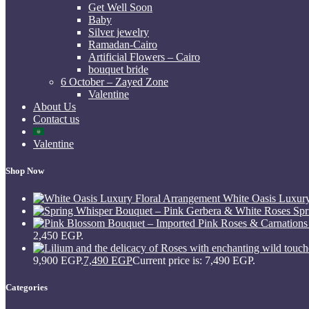
Get Well Soon
Baby
Silver jewelry
Ramadan-Cairo
Artificial Flowers – Cairo
bouquet bride
6 October – Zayed Zone
Valentine
About Us
Contact us
Valentine
Shop Now
White Oasis Luxur
Spr
2,450 EGP.
9,900 EGP.
7,490
EGP
Current price is: 7,490 EGP.
Categories