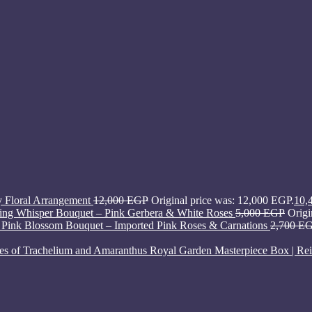
y Floral Arrangement
12,000
EGP
Original price was: 12,000 EGP.
10,
ing Whisper Bouquet – Pink Gerbera & White Roses
5,000
EGP
Origi
Pink Blossom Bouquet – Imported Pink Roses & Carnations
2,700
E
Royal Garden Masterpiece Box | Rei