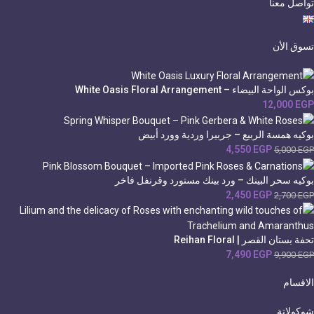
تواصل معنا
تسوق الأن
بوكس الواحة البيضاء – White Oasis Floral Arrangement
12,000
EGP
بوكيه همسة الربيع – جربيرا وردية وورد أبيض
4,550
EGP
5,000
EGP
بوكيه سحر البينك – ورد بينك مستورد وقرنفل فاخر
2,450
EGP
2,700
EGP
تحفة بستان القصر | Reihan Floral
7,490
EGP
9,900
EGP
الاقسام
شوكولاتة