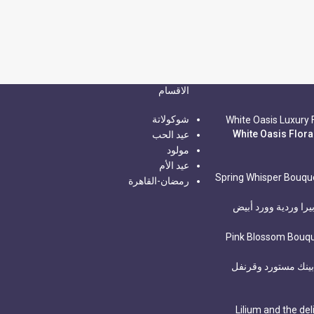
الاقسام
شوكولاتة
كس الواحة البيضاء – White Oasis Floral
عيد الحب
مولود
عيد الأم
رمضان-القاهرة
يرا وردية وورد أبيض
 بينك مستورد وقرنفل