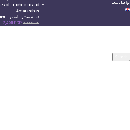
تواصل معنا
تحفة بستان القصر | Reihan Floral
7,490
EGP
9,900
EGP
Search
Start typing to see products you are looking for.