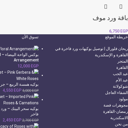
باقة ورد موف
6,750
EGP
خريطة الموقع
تسوق الأن
ريحان فلورال | توصيل بوكيهات ورد فاخرة في
بو
القاهرة و الإسكندرية
Arrangement
المتجر
12,000
EGP
القاهرة
عيد الحب
عيد الأم
بوكيه همسة الربيع – جرب
شوكولاتة
4,550
EGP
5,000
EGP
الشفاء العاجل
مولود
مجوهرات فضة
بوكيه سحر البينك – ورد
رمضان-القاهرة
فاخر
الاسكندرية
2,450
EGP
2,700
EGP
من نحن