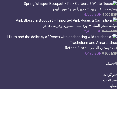
بوكيه همسة الربيع – جربيرا وردية وورد أبيض
4,550
EGP
5,000
EGP
بوكيه سحر البينك – ورد بينك مستورد وقرنفل فاخر
2,450
EGP
2,700
EGP
تحفة بستان القصر | Reihan Floral
7,490
EGP
9,900
EGP
الاقسام
شوكولاتة
عيد الحب
مولود
عيد الأم
رمضان-القاهرة
معلومات أكثر