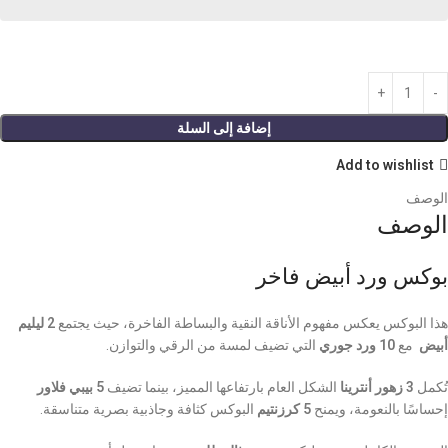
إضافة إلى السلة
Add to wishlist
الوصف
الوصف
بوكس ورد أبيض فاخر
هذا البوكس يعكس مفهوم الأناقة النقية والبساطة الفاخرة، حيث يجتمع
2 ليليم
أبيض
مع
10 ورد جوري
التي تضيف لمسة من الرقي والتوازن.
تُكمل
3 زهور أنترينا
الشكل العام بارتفاعها المميز، بينما تضيف
5 بيبي فلاور
إحساسًا بالنعومة، ويمنح
5 كرزنتيم
البوكس كثافة وجاذبية بصرية متناسقة.