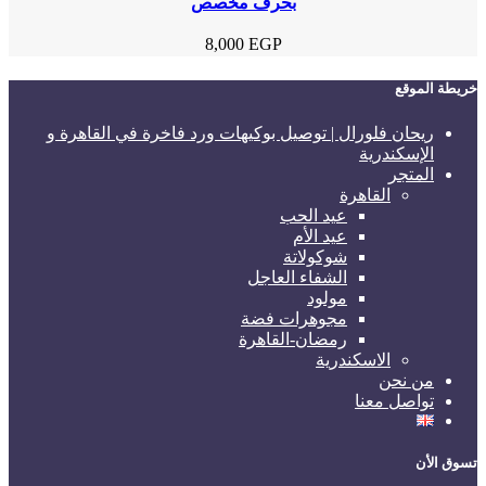
بحرف مخصص
8,000
EGP
خريطة الموقع
ريحان فلورال | توصيل بوكيهات ورد فاخرة في القاهرة و
الإسكندرية
المتجر
القاهرة
عيد الحب
عيد الأم
شوكولاتة
الشفاء العاجل
مولود
مجوهرات فضة
رمضان-القاهرة
الاسكندرية
من نحن
تواصل معنا
تسوق الأن