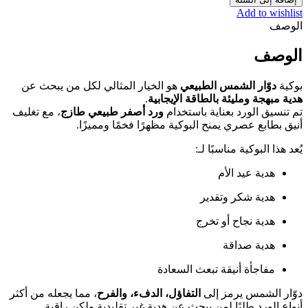
Add to wishlist
الوصف
الوصف
بوكية
دوّار الشمس الطبيعي
هو الخيار المثالي لكل من يبحث عن
هدية مبهجة ومليئة بالطاقة الإيجابية
.
تم تنسيق الورد بعناية باستخدام
ورد أصفر طبيعي طازج
، مع تغليف
أنيق بطابع عصري يمنح البوكية مظهرًا فخمًا ومميزًا.
يُعد هذا البوكية مناسبًا لـ:
هدية عيد الأم
هدية شكر وتقدير
هدية نجاح أو تخرج
هدية صداقة
مفاجأة أنيقة تبعث السعادة
دوّار الشمس يرمز إلى
التفاؤل، الدفء، والفرح
، مما يجعله من أكثر
أنواع الورد طلبًا لمن يبحث عن هدية غير تقليدية ولكن راقية.