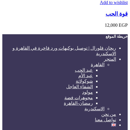
Add to wishlist
قوة الحب
12,000
EGP
خريطة الموقع
ريحان فلورال | توصيل بوكيهات ورد فاخرة في القاهرة و
الإسكندرية
المتجر
القاهرة
عيد الحب
عيد الأم
شوكولاتة
الشفاء العاجل
مولود
مجوهرات فضة
رمضان-القاهرة
الاسكندرية
من نحن
تواصل معنا