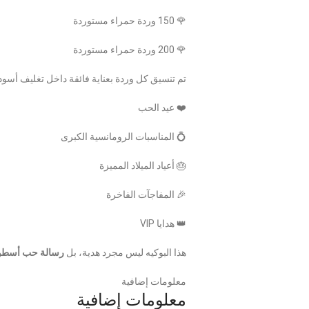
🌹 150 وردة حمراء مستوردة
🌹 200 وردة حمراء مستوردة
تم تنسيق كل وردة بعناية فائقة داخل تغليف أسود 
❤️ عيد الحب
💍 المناسبات الرومانسية الكبرى
🎂 أعياد الميلاد المميزة
🎉 المفاجآت الفاخرة
👑 هدايا VIP
هذا البوكيه ليس مجرد هدية، بل
رسالة حب أسطو
معلومات إضافية
معلومات إضافية