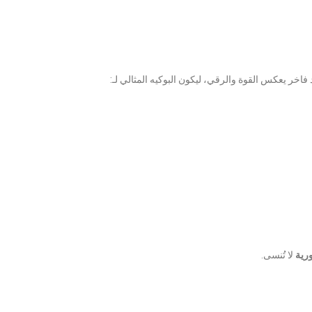
فاخر يعكس القوة والرقي، ليكون البوكيه المثالي لـ:
رية
لا تُنسى.