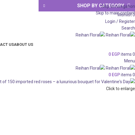
SHOP BY CATEGORY
Skip to navigation
Skip to main content
Wishlist
0
Login / Register
Search
ACT US
ABOUT US
0
EGP
items
0
Menu
0
EGP
items
0
Click to enlarge