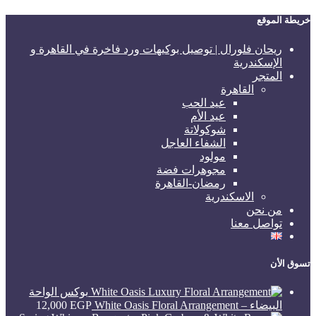
خريطة الموقع
ريحان فلورال | توصيل بوكيهات ورد فاخرة في القاهرة و
الإسكندرية
المتجر
القاهرة
عيد الحب
عيد الأم
شوكولاتة
الشفاء العاجل
مولود
مجوهرات فضة
رمضان-القاهرة
الاسكندرية
من نحن
تواصل معنا
تسوق الأن
بوكس الواحة
البيضاء – White Oasis Floral Arrangement
EGP
12,000