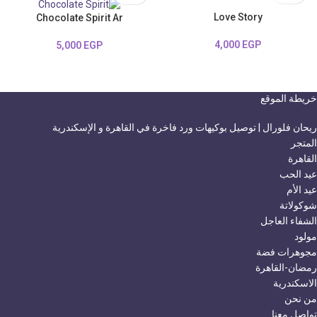
Love Story
Chocolate Spirit Ar
4,000
EGP
5,000
EGP
خريطة الموقع
ريحان فلورال | توصيل بوكيهات ورد فاخرة في القاهرة و الإسكندرية
المتجر
القاهرة
عيد الحب
عيد الأم
شوكولاتة
الشفاء العاجل
مولود
مجوهرات فضة
رمضان-القاهرة
الاسكندرية
من نحن
تواصل معنا