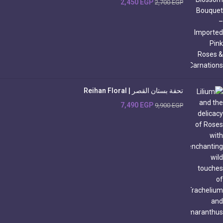
2,450
EGP
2,700
EGP
تحفة بستان القصر | Reihan Floral
7,490
EGP
9,900
EGP