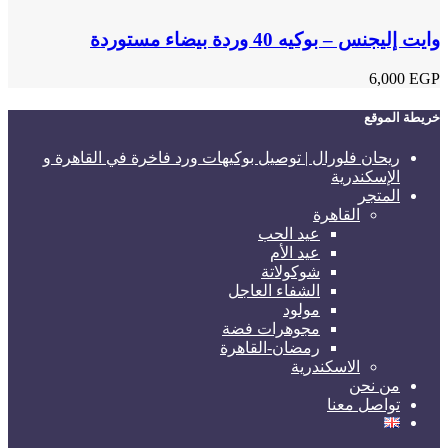
وايت إليجنس – بوكيه 40 وردة بيضاء مستوردة
6,000
EGP
خريطة الموقع
ريحان فلورال | توصيل بوكيهات ورد فاخرة في القاهرة و
الإسكندرية
المتجر
القاهرة
عيد الحب
عيد الأم
شوكولاتة
الشفاء العاجل
مولود
مجوهرات فضة
رمضان-القاهرة
الاسكندرية
من نحن
تواصل معنا