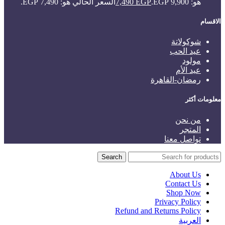
هو: 9,900 EGP.
EGP
7,490
السعر الحالي هو: 7,490 EGP.
الاقسام
شوكولاتة
عيد الحب
مولود
عيد الأم
رمضان-القاهرة
معلومات أكثر
من نحن
المتجر
تواصل معنا
Search
About Us
Contact Us
Shop Now
Privacy Policy
Refund and Returns Policy
العربية