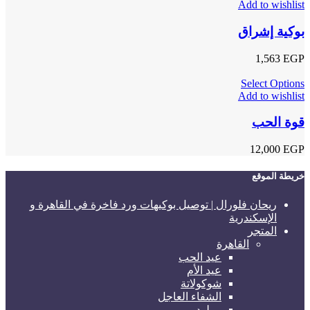
Add to wishlist
بوكية إشراق
1,563
EGP
Select Options
Add to wishlist
قوة الحب
12,000
EGP
خريطة الموقع
ريحان فلورال | توصيل بوكيهات ورد فاخرة في القاهرة و
الإسكندرية
المتجر
القاهرة
عيد الحب
عيد الأم
شوكولاتة
الشفاء العاجل
مولود