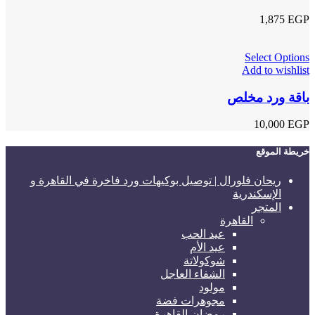
1,875
EGP
Select Options
Add to wishlist
باقة ورد مخلص
10,000
EGP
خريطة الموقع
ريحان فلورال | توصيل بوكيهات ورد فاخرة في القاهرة و
الإسكندرية
المتجر
القاهرة
عيد الحب
عيد الأم
شوكولاتة
الشفاء العاجل
مولود
مجوهرات فضة
رمضان-القاهرة