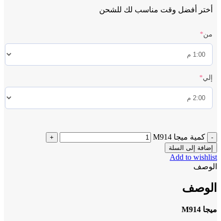
أختر أفضل وقت مناسب لك للشحن
من
*
إلي
*
كمية ميجا M914
إضافة إلى السلة
Add to wishlist
الوصف
الوصف
ميجا M914