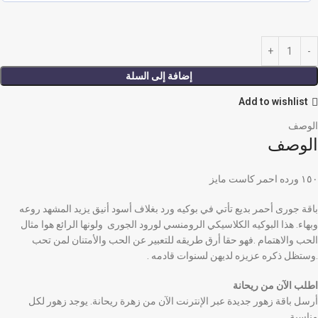
إضافة إلى السلة
Add to wishlist
الوصف
الوصف
١٥٠ ورده احمر كاست مايز
باقة جورى أحمر بديع تأتي في بوكيه ورد بغلاف أسود أنيق يزيد المشهد روعه
وبهاء. هذا البوكيه الكلاسيكي الرومنسي لورود الجورى ولونها الرائع هوا مثال
الحب والاهتمام .فهو حقا أرق طريقه للتعبير عن الحب والأمتنان لمن تحب
.وستظل ذكره عزيزه لديهن لسنوات قادمه .
اطلب الآن من ريحانة
أرسل باقة زهور جديدة عبر الإنترنت الآن من زهرة ريحانة. يوجد زهور لكل
مناسبة.