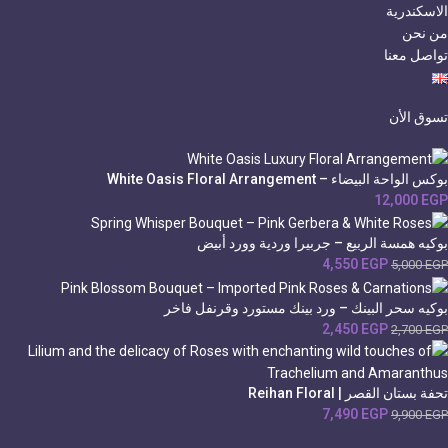
الاسكندرية
من نحن
تواصل معنا
تسوق الأن
بوكس الواحة البيضاء – White Oasis Floral Arrangement
12,000
EGP
بوكيه همسة الربيع – جربيرا وردية وورد أبيض
4,550
EGP
5,000
EGP
بوكيه سحر البينك – ورد بينك مستورد وقرنفل فاخر
2,450
EGP
2,700
EGP
تحفة بستان القصر | Reihan Floral
7,490
EGP
9,900
EGP