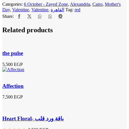
Categories:
6 October - Zayed Zone
,
Alexandria
,
Cairo
,
Mother's
Day
,
Valentine
,
Valentine
,
القاهرة
Tag:
red
Share:
Related products
the pulse
5,500
EGP
Affection
7,500
EGP
Heart Floral- باقة ورد قلب