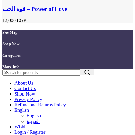
قوة الحب – Power of Love
12,000
EGP
Site Map
Shop Now
Categories
More Info
About Us
Contact Us
Shop Now
Privacy Policy
Refund and Returns Policy
English
English
العربية
Wishlist
Login / Register