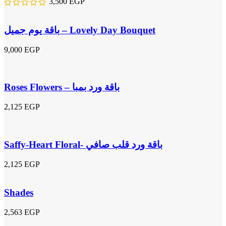
3,500
EGP
باقة يوم جميل – Lovely Day Bouquet
9,000
EGP
Roses Flowers – باقة ورد بمبا
2,125
EGP
Saffy-Heart Floral- باقة ورد قلب صافي
2,125
EGP
Shades
2,563
EGP