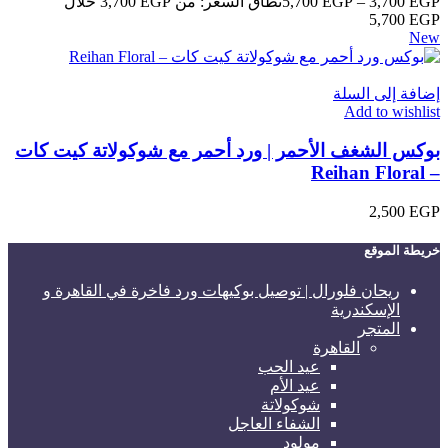
EGP
3,700
–
EGP
5,700
نطاق السعر: من ⁦3,700 EGP⁩ خلال
New
إضافة إلى السلة
Add to wishlist
بوكس الشغف الأحمر | ورد أحمر مع شوكولاتة كيت كات
– Reihan Floral
2,500
EGP
خريطة الموقع
ريحان فلورال | توصيل بوكيهات ورد فاخرة في القاهرة و
الإسكندرية
المتجر
القاهرة
عيد الحب
عيد الأم
شوكولاتة
الشفاء العاجل
مولود