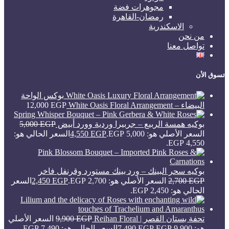
مجوهرات فضة
رمضان-القاهرة
الاسكندرية
من نحن
تواصل معنا
تسوق الأن
بوكس الواحة
البيضاء – White Oasis Floral Arrangement
EGP
12,000
بوكيه همسة الربيع – جربيرا وردية وورد أبيض
EGP
5,000
السعر الأصلي هو: 5,000 EGP.
EGP
4,550
السعر الحالي هو:
4,550 EGP.
بوكيه سحر البينك – ورد بينك مستورد وقرنفل فاخر
EGP
2,700
السعر الأصلي هو: 2,700 EGP.
EGP
2,450
السعر
الحالي هو: 2,450 EGP.
تحفة بستان القصر | Reihan Floral
EGP
9,900
السعر الأصلي
هو: 9,900 EGP.
EGP
7,490
السعر الحالي هو: 7,490 EGP.