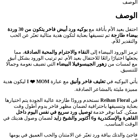
الوصف
الوصف
احتفل بعيد الأم بأناقة مع
بوكيه ورد أبيض فاخر يتكون من 30 وردة
بيضاء طازجة
تم تنسيقها بعناية لتكون هدية مثالية تعبّر عن الحب
والتقدير للأم.
ترمز الورود البيضاء إلى
النقاء والاحترام والمحبة الصادقة
، مما
يجعلها اختيارًا رائعًا للاحتفال بعيد الأم. تم ترتيب الورود بشكل أنيق
مع لمسات من
زهور الجيبسوفيلا البيضاء
التي تضيف نعومة وجمالًا
للتنسيق.
يأتي البوكيه في
تغليف فاخر وأنيق
مع عبارة
I ❤️ MOM
ليكون هدية
مميزة مليئة بالمشاعر الصادقة.
في
Reihan Floral
نستخدم ورودًا طازجة عالية الجودة يتم اختيارها
بعناية وتنسيقها باحترافية لضمان مظهر فاخر يدوم أطول وقت
ممكن. كما نوفر خدمة
توصيل ورد سريع في نفس اليوم داخل
القاهرة والإسكندرية و6 أكتوبر والشيخ زايد
لضمان وصول هديتك في
الوقت المناسب.
فاجئ والدتك بباقة ورد تعبّر عن الامتنان والحب العميق في يومها