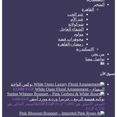
المتجر
القاهرة
عيد الحب
عيد الأم
شوكولاتة
الشفاء العاجل
مولود
مجوهرات فضة
رمضان-القاهرة
الاسكندرية
من نحن
تواصل معنا
تسوق الأن
بوكس الواحة
البيضاء – White Oasis Floral Arrangement
EGP
12,000
بوكيه همسة الربيع – جربيرا وردية وورد أبيض
5,000
EGP
السعر الأصلي هو: 5,000 EGP.
EGP
4,550
السعر الحالي هو:
4,550 EGP.