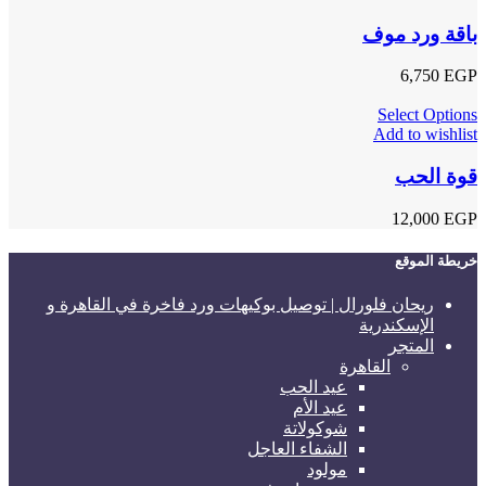
باقة ورد موف
6,750
EGP
Select Options
Add to wishlist
قوة الحب
12,000
EGP
خريطة الموقع
ريحان فلورال | توصيل بوكيهات ورد فاخرة في القاهرة و
الإسكندرية
المتجر
القاهرة
عيد الحب
عيد الأم
شوكولاتة
الشفاء العاجل
مولود