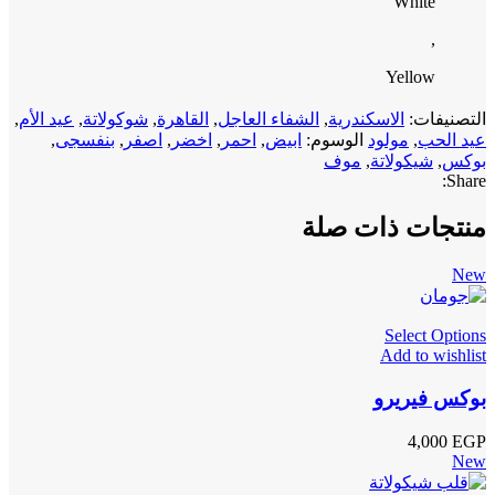
White
,
Yellow
التصنيفات:
الاسكندرية
,
الشفاء العاجل
,
القاهرة
,
شوكولاتة
,
عيد الأم
,
عيد الحب
,
مولود
الوسوم:
ابيض
,
احمر
,
اخضر
,
اصفر
,
بنفسجى
,
بوكس
,
شيكولاتة
,
موف
Share:
منتجات ذات صلة
New
Select Options
Add to wishlist
بوكس فيريرو
4,000
EGP
New