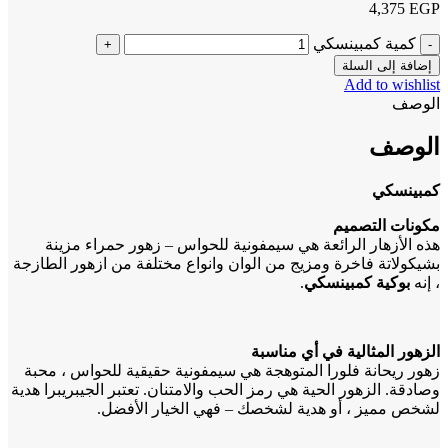
4,375
EGP
كمية كمبينسكي
إضافة إلى السلة
Add to wishlist
الوصف
الوصف
كمبينسكي
مكونات التصميم
هذه الأزهار الرائعة هي سيمفونية للحواس – زهور حمراء مزينة
بشيكولاتة فاخرة ومزيج من الوان وانواع مختلفة من ازهور الطازجة
، إنه
بوكية كمبينسكي
.
الزهور المثالية في أي مناسبة
زهور ريحانة فلورا المتوهجة هي سيمفونية حقيقية للحواس ، محبة
وصادقة. الزهور الحية هي رمز الحب والامتنان. تعتبر الجيبريبرا هدية
لشخص مميز ، أو هدية لشخصك – فهي الخيار الأفضل.