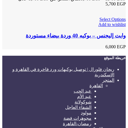
Select Options
Add to wishlist
وايت إليجنس – بوكيه 40 وردة بيضاء مستوردة
6,000
EGP
خريطة الموقع
ريحان فلورال | توصيل بوكيهات ورد فاخرة في القاهرة و
الإسكندرية
المتجر
القاهرة
عيد الحب
عيد الأم
شوكولاتة
الشفاء العاجل
مولود
مجوهرات فضة
رمضان-القاهرة