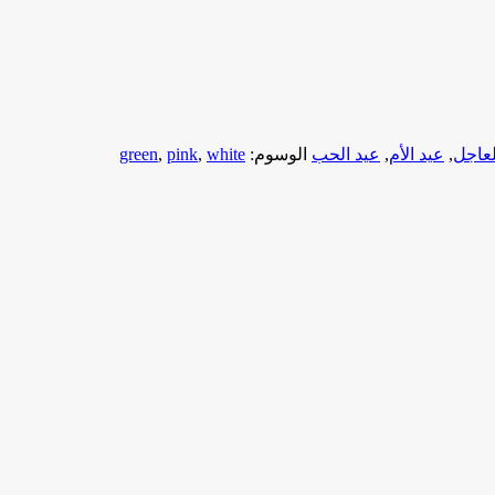
لعاجل
,
عيد الأم
,
عيد الحب
الوسوم:
white
,
pink
,
green