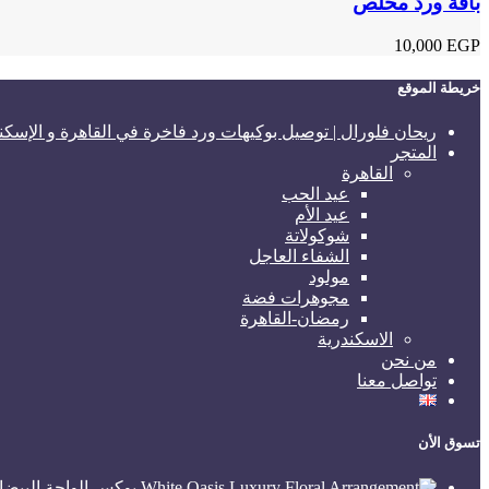
باقة ورد مخلص
10,000
EGP
خريطة الموقع
ريحان فلورال | توصيل بوكيهات ورد فاخرة في القاهرة و الإسكن
المتجر
القاهرة
عيد الحب
عيد الأم
شوكولاتة
الشفاء العاجل
مولود
مجوهرات فضة
رمضان-القاهرة
الاسكندرية
من نحن
تواصل معنا
تسوق الأن
بوكس الواحة البيضاء – sis Floral Arrangement