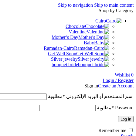
Skip to navigation
Skip to main content
Shop by Category
Cairo
Chocolate
Valentine
Mother’s Day
Baby
Ramadan-Cairo
Get Well Soon
Silver jewelry
bouquet bride
Wishlist
0
Login / Register
Sign in
Create an Account
اسم المستخدم أو البريد الإلكتروني
*
مطلوبة
Password
*
مطلوبة
Log in
Remember me
Search